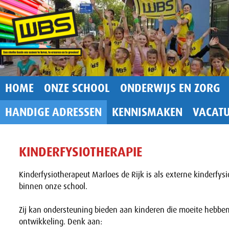
HOME
ONZE SCHOOL
ONDERWIJS EN ZORG
HANDIGE ADRESSEN
KENNISMAKEN
VACAT
KINDERFYSIOTHERAPIE
Kinderfysiotherapeut Marloes de Rijk is als externe kinderfy
binnen onze school.
Zij kan ondersteuning bieden aan kinderen die moeite hebbe
ontwikkeling. Denk aan: