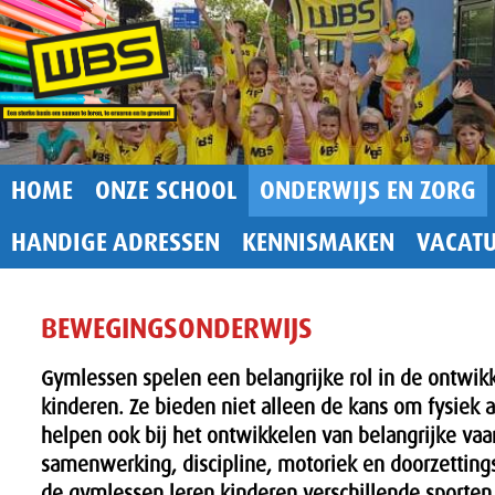
HOME
ONZE SCHOOL
ONDERWIJS EN ZORG
HANDIGE ADRESSEN
KENNISMAKEN
VACAT
BEWEGINGSONDERWIJS
Gymlessen spelen een belangrijke rol in de ontwik
kinderen. Ze bieden niet alleen de kans om fysiek ac
helpen ook bij het ontwikkelen van belangrijke va
samenwerking, discipline, motoriek en doorzetting
de gymlessen leren kinderen verschillende sporten 